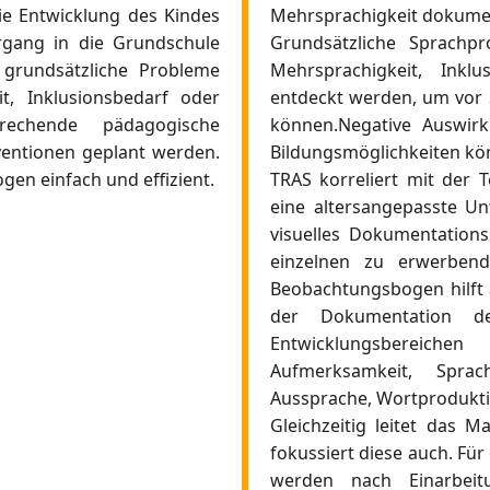
ie Entwicklung des Kindes
Mehrsprachigkeit dokumen
rgang in die Grundschule
Grundsätzliche Sprachp
 grundsätzliche Probleme
Mehrsprachigkeit, Ink
t, Inklusionsbedarf oder
entdeckt werden, um vor 
echende pädagogische
können.Negative Auswir
entionen geplant werden.
Bildungsmöglichkeiten kö
en einfach und effizient.
TRAS korreliert mit der
eine altersangepasste Un
visuelles Dokumentations
einzelnen zu erwerbend
Beobachtungsbogen hilft a
der Dokumentation d
Entwicklungsbereich
Aufmerksamkeit, Sprach
Aussprache, Wortprodukti
Gleichzeitig leitet das 
fokussiert diese auch. F
werden nach Einarbeit