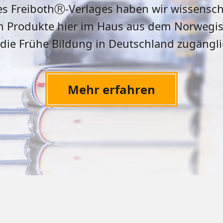
s FreibothⓇ-Verlages haben wir wissenschaf
en Produkte hier im Haus aus dem Norwegis
 die Frühe Bildung in Deutschland zugäng
Mehr erfahren